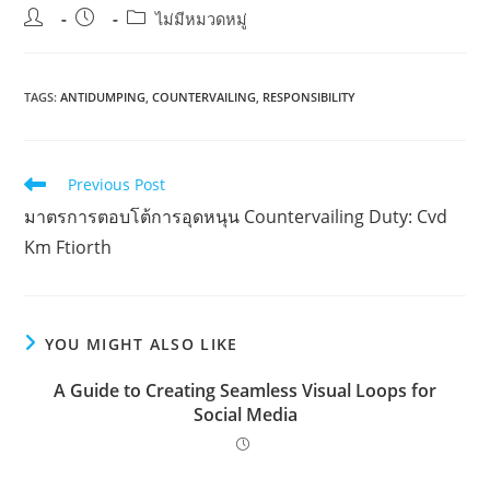
Post
Post
Post
ไม่มีหมวดหมู่
author:
published:
category:
TAGS:
ANTIDUMPING
,
COUNTERVAILING
,
RESPONSIBILITY
Read
Previous Post
more
มาตรการตอบโต้การอุดหนุน Countervailing Duty: Cvd
articles
Km Ftiorth
YOU MIGHT ALSO LIKE
A Guide to Creating Seamless Visual Loops for
Social Media