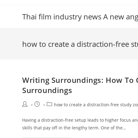
Skip
to
Thai film industry news A new an
content
how to create a distraction-free s
Writing Surroundings: How To C
Surroundings
Post
Post
Post
how to create a distraction-free study z
author:
published:
category:
Having a distraction-free setup leads to higher focus a
skills that pay off in the lengthy term. One of the…