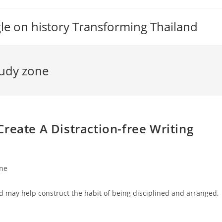
gle on history Transforming Thailand
tudy zone
reate A Distraction-free Writing
one
nd may help construct the habit of being disciplined and arranged,