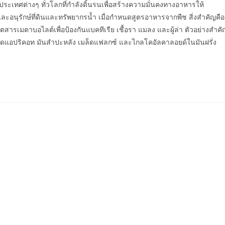
กับประเทศต่างๆ ทั่วโลกที่กำลังดิ้นรนเพื่อสร้างความมั่นคงทางอาหารให้
ะอนุรักษ์ที่ดินและทรัพยากรน้ำ เมื่อกำหนดสูตรอาหารจากพืช สิ่งสำคัญคือ
รเมตาบอไลต์เพื่อป้องกันแบคทีเรีย เชื้อรา แมลง และผู้ล่า ตัวอย่างสำคั
ล็ดแอปริคอท มันสำปะหลัง เมล็ดแฟลกซ์ และไกลโคอัลคาลอยด์ในมันฝรั่ง