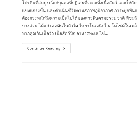
โปรตีนที่สมบูรณ์แก่บุคคลที่ปฏิเสธที่จะละทิ้งเนื้อสัตว์ และให้
แข็งแกร่งขึ้น และดำเนินชีวิตตามสภาพภูมิอากาศ ภาระผูกพันแล
ต้องตระหนักถึงความเป็นไปได้ของสารพิษตามธรรมชาติ พืชผลิตสา
บางส่วน ได้แก่ เลคตินในถั่วไต ไซยาโนเจนิกไกลโคไซด์ในเม
หากคุณกินเนื้อวัว เนื้อสัตว์ปีก อาหารทะเล ไข่…
โปรตีน
Continue Reading
จาก
พืช
ดี
กว่า
โปรตีน
จาก
สัตว์
หรือ
ไม่?