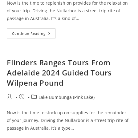
Now is the time to replenish on provides for the relaxation
of your trip. Driving the Nullarbor is a street trip rite of
passage in Australia. It’s a kind of…
Lake
Continue Reading
Bumbunga
33
9
S,
1381e
Edition
Flinders Ranges Tours From
1
Adelaide 2024 Guided Tours
Wilpena Pound
Post
Post
Post
Lake Bumbunga (Pink Lake)
author:
published:
category:
Now is the time to stock up on supplies for the remainder
of your journey. Driving the Nullarbor is a street trip rite of
passage in Australia. It’s a type…