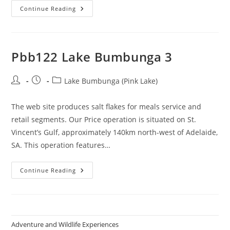
Flinders
Continue Reading
Ranges
Tours
From
Adelaide
2024
Guided
Pbb122 Lake Bumbunga 3
Tours
Wilpena
Pound
Post
Post
Post
Lake Bumbunga (Pink Lake)
author:
published:
category:
The web site produces salt flakes for meals service and
retail segments. Our Price operation is situated on St.
Vincent’s Gulf, approximately 140km north-west of Adelaide,
SA. This operation features…
Pbb122
Continue Reading
Lake
Bumbunga
3
Adventure and Wildlife Experiences