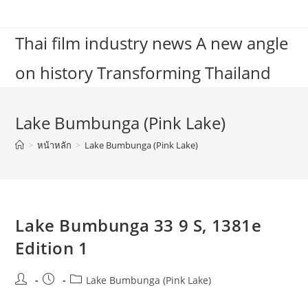
Skip
to
Thai film industry news A new angle
content
on history Transforming Thailand
Lake Bumbunga (Pink Lake)
>
หน้าหลัก
>
Lake Bumbunga (Pink Lake)
Lake Bumbunga 33 9 S, 1381e
Edition 1
Post
Post
Post
Lake Bumbunga (Pink Lake)
author:
published:
category: