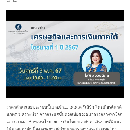
แล้ว…
ราคาต่ำสุดเลยของรอบนั้นเลยจ้า…. เคเคเค รีเสิร์ช โดยเกียรตินาคิ
นภัทร วิเคราะห์ว่า จากกระแสขึ้นดอกเบี้ยของธนาคารกลางทั่วโลก
และความล่าช้าของนโยบายการเงินไทย บวกกับค่าเงินบาทที่มีแนว
โน้มอ่อนลงต่อเนื่อง คาดการณ์ว่าธนาคารกลางแห่งประเทศไทย