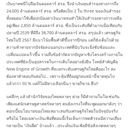
เงินบาทหนีไปถือเงินดอลลาร์ สรอ. จึงนำเงินทุนสำรองทางการถึง
24,000 ล้านดอลลาร์ สรอ. หรือคิดเป็น 2 ใน three ของเงินสำรอง
ทั้งหมดมาใช้เพื่อปกป้องค่าเงินบาทจนทำให้เงินสำรองทางการเหลือ
อยู่เพียง 2,850 ล้านดอลลาร์ สรอ. ซึ่งเป็นระดับที่ต่ำมากเมื่อเทียบกับ
ปลายปี 2539 ที่มีถึง 38,700 ล้านดอลลาร์ สรอ. สรุปแล้ว เศรษฐกิจ
ไทยในปี 2567 มีแนวโน้มฟื้นตัวดีขึ้นจากปีก่อน แต่ก็ยังเต็มไปด้วย
ความท้าทายจากปัจจัยลบนอกประเทศที่นับวันจะยิ่งซับซ้อนและ
เปลี่ยนแปลงเร็วขึ้น รวมถึงข้อจำกัดจากปัญหาเชิงโครงสร้างภายใน
ประเทศที่ยังเป็นอุปสรรคในการเติบโตอย่างยั่งยืน โจทย์สำคัญคือ
New Engine of Growth ที่จะยกระดับเศรษฐกิจไทยคืออะไร คง
ต้องหาคำตอบกันต่อไป… เพราะหุ้นที่ถืออยู่ก่อนหน้านี้ขาดทุนไป
แล้วกว่า 50 % แต่ก็ไม่มีทางเลือกนี่นา ขายก็ขาย ฮึบ!!
แต่ลึกๆ แล้วสำนักวิจัยของไทยหลายๆ ค่าย ก็มีคำถามในใจเช่นกัน
เพียงแต่นักเศรษฐศาสตร์หลายๆ คนยังเกรงใจที่จะพูดออกมาดังๆ ว่า
ดอกเบี้ยนโยบายของไทยเหมาะสมกับเศรษฐกิจไทยในปัจจุบันจริง
หรือไม่ โดยเฉพาะเงินเฟ้อที่ตอนนี้เริ่มเห็นการหดตัวจนมีความเสี่ยง
กลายเป็น “เงินฝืด” บ้างแล้ว ..ประเด็นเงินเฟ้อมีข้อสังเกตหลายๆ