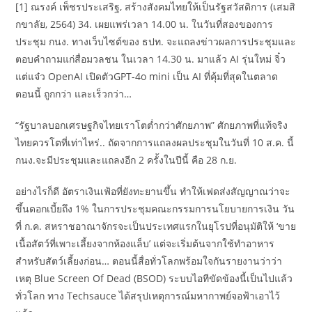
[1] ณรงค์ เพ็ชรประเสริฐ, สร้างสังคมไทยให้เป็นรัฐสวัสดิการ (เสมสิ
กขาลัย, 2564) 34. เผยแพร่เวลา 14.00 น. ในวันที่สองของการ
ประชุม กนง. ทางเว็บไซต์ของ ธปท. จะแถลงข่าวผลการประชุมและ
ตอบคำถามแก่สื่อมวลชน ในเวลา 14.30 น. มาแล้ว AI รุ่นใหม่ จิ๋ว
แต่แจ๋ว OpenAI เปิดตัวGPT-4o mini เป็น AI ที่คุ้มที่สุดในตลาด
ตอนนี้ ถูกกว่า และเร็วกว่า…
“รัฐบาลบอกเศรษฐกิจไทยเราโตต่ำกว่าศักยภาพ” ศักยภาพที่แท้จริง
ไทยควรโตที่เท่าไหร่.. ถัดจากการแถลงผลประชุมในวันที่ 10 ส.ค. นี้
กนง.จะมีประชุมและแถลงอีก 2 ครั้งในปีนี้ คือ 28 ก.ย.
อย่างไรก็ดี อัตราเงินเฟ้อที่ยังทะยานขึ้น ทำให้เฟดส่งสัญญาณว่าจะ
ขึ้นดอกเบี้ยถึง 1% ในการประชุมคณะกรรมการนโยบายการเงิน วัน
ที่ ก.ค. สหราชอาณาจักรจะเป็นประเทศแรกในยุโรปที่อนุมัติให้ ‘ขาย
เนื้อสัตว์ที่เพาะเลี้ยงจากห้องแล็บ’ แต่จะเริ่มต้นจากใช้ทำอาหาร
สำหรับสัตว์เลี้ยงก่อน… ตอนนี้สื่อทั่วโลกพร้อมใจกันรายงานว่าว่า
เหตุ Blue Screen Of Dead (BSOD) ระบบไอทีขัดข้องนี้เป็นไปแล้ว
ทั่วโลก ทาง Techsauce ได้สรุปเหตุการณ์มหากาพย์จอฟ้าเอาไว้